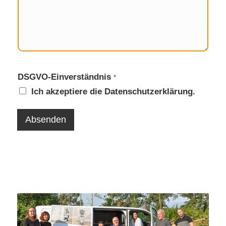
e
DSGVO-Einverständnis
*
Ich akzeptiere die
Datenschutzerklärung
.
Absenden