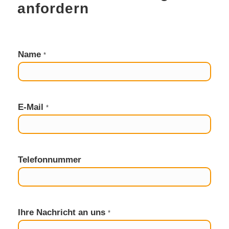
anfordern
Name
*
N
E-Mail
*
a
c
h
r
i
Telefonnummer
c
h
t
I
h
Ihre Nachricht an uns
*
r